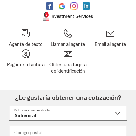
Investment Services
Agente de texto
Llamar al agente
Email al agente
Pagar una factura
Obtén una tarjeta
de identificación
¿Le gustaría obtener una cotización?
Seleccione un producto
Seleccione
un
nombre
de
producto
del
Código postal
Ingresa
Ingresa
_____
menú