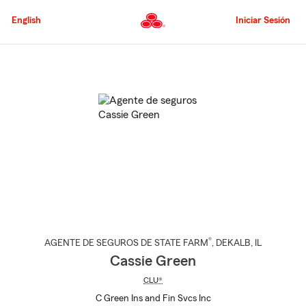
Pasar
al
English
Iniciar Sesión
contenido
principal
Comienzo
del
contenido
principal
®
AGENTE DE SEGUROS DE STATE FARM
,
DEKALB
, IL
Cassie Green
CLU®
C Green Ins and Fin Svcs Inc