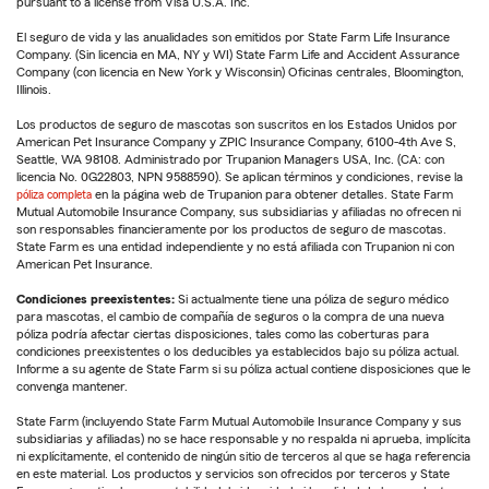
pursuant to a license from Visa U.S.A. Inc.
El seguro de vida y las anualidades son emitidos por State Farm Life Insurance
Company. (Sin licencia en MA, NY y WI) State Farm Life and Accident Assurance
Company (con licencia en New York y Wisconsin) Oficinas centrales, Bloomington,
Illinois.
Los productos de seguro de mascotas son suscritos en los Estados Unidos por
American Pet Insurance Company y ZPIC Insurance Company, 6100-4th Ave S,
Seattle, WA 98108. Administrado por Trupanion Managers USA, Inc. (CA: con
licencia No. 0G22803, NPN 9588590). Se aplican términos y condiciones, revise la
póliza completa
en la página web de Trupanion para obtener detalles. State Farm
Mutual Automobile Insurance Company, sus subsidiarias y afiliadas no ofrecen ni
son responsables financieramente por los productos de seguro de mascotas.
State Farm es una entidad independiente y no está afiliada con Trupanion ni con
American Pet Insurance.
Condiciones preexistentes:
Si actualmente tiene una póliza de seguro médico
para mascotas, el cambio de compañía de seguros o la compra de una nueva
póliza podría afectar ciertas disposiciones, tales como las coberturas para
condiciones preexistentes o los deducibles ya establecidos bajo su póliza actual.
Informe a su agente de State Farm si su póliza actual contiene disposiciones que le
convenga mantener.
State Farm (incluyendo State Farm Mutual Automobile Insurance Company y sus
subsidiarias y afiliadas) no se hace responsable y no respalda ni aprueba, implícita
ni explícitamente, el contenido de ningún sitio de terceros al que se haga referencia
en este material. Los productos y servicios son ofrecidos por terceros y State