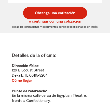
un
un
desplegable
código
código
postal
postal
Obtenga una cotización
de
de
5
5
o continuar con una cotización
dígitos
dígitos
Todas las cotizaciones y documentos serán proporcionados en inglés.
Detalles de la oficina:
Dirección física:
129 E Locust Street
Dekalb
,
IL
60115-3207
Cómo llegar
Punto de referencia:
En la misma calle cerca de Egyptian Theatre,
frente a Confectionary.