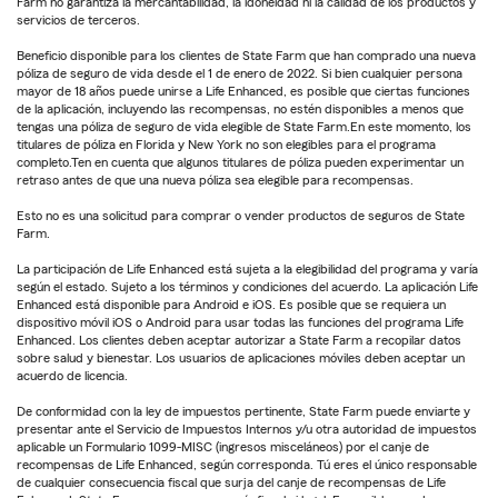
Farm no garantiza la mercantabilidad, la idoneidad ni la calidad de los productos y
servicios de terceros.
Beneficio disponible para los clientes de State Farm que han comprado una nueva
póliza de seguro de vida desde el 1 de enero de 2022. Si bien cualquier persona
mayor de 18 años puede unirse a Life Enhanced, es posible que ciertas funciones
de la aplicación, incluyendo las recompensas, no estén disponibles a menos que
tengas una póliza de seguro de vida elegible de State Farm.En este momento, los
titulares de póliza en Florida y New York no son elegibles para el programa
completo.Ten en cuenta que algunos titulares de póliza pueden experimentar un
retraso antes de que una nueva póliza sea elegible para recompensas.
Esto no es una solicitud para comprar o vender productos de seguros de State
Farm.
La participación de Life Enhanced está sujeta a la elegibilidad del programa y varía
según el estado. Sujeto a los términos y condiciones del acuerdo. La aplicación Life
Enhanced está disponible para Android e iOS. Es posible que se requiera un
dispositivo móvil iOS o Android para usar todas las funciones del programa Life
Enhanced. Los clientes deben aceptar autorizar a State Farm a recopilar datos
sobre salud y bienestar. Los usuarios de aplicaciones móviles deben aceptar un
acuerdo de licencia.
De conformidad con la ley de impuestos pertinente, State Farm puede enviarte y
presentar ante el Servicio de Impuestos Internos y/u otra autoridad de impuestos
aplicable un Formulario 1099-MISC (ingresos misceláneos) por el canje de
recompensas de Life Enhanced, según corresponda. Tú eres el único responsable
de cualquier consecuencia fiscal que surja del canje de recompensas de Life